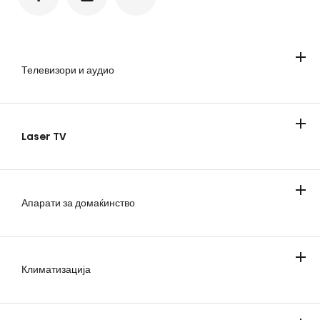
Телевизори и аудио
Телевизори
Soundbar звучници
Laser TV
Laser TV
Апарати за домаќинство
Ладење
Перење и сушење алишта
Готвење и печење
Правосмукалки
Климатизација
Клима уреди