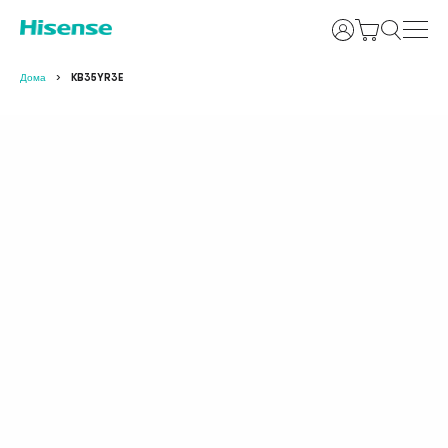
Најави се
Дома
KB35YR3E