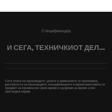
Спецификација
И СЕГА, ТЕХНИЧКИОТ ДЕЛ...
Сите описи на производите, цените и димензиите се приближни,
достапноста на производите, спецификациите и карактеристиките се
предмет на промена во секое време и од време на време и без
претходна најава.