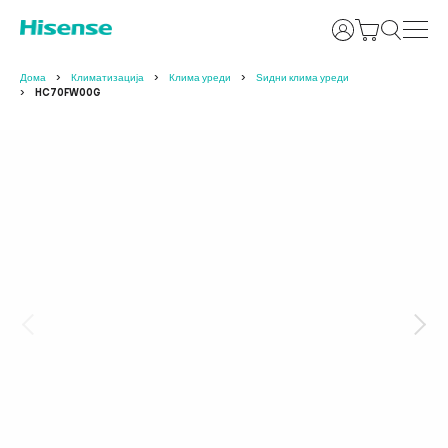
Најави се
Дома
Климатизација
Клима уреди
Ѕидни клима уреди
HC70FW00G