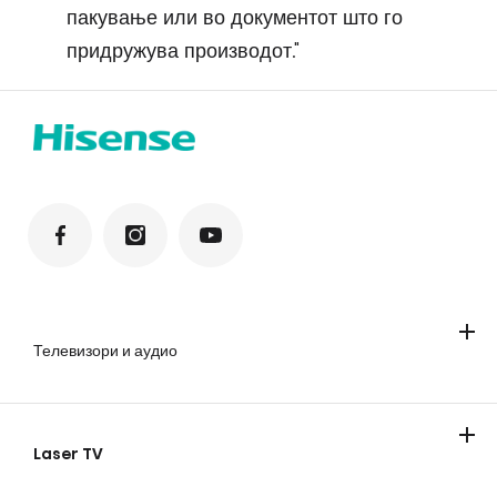
пакување или во документот што го
придружува производот."
Телевизори и аудио
Телевизори
Soundbar звучници
Laser TV