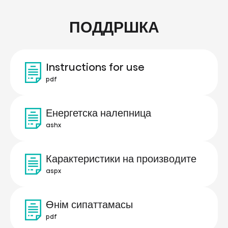
ПОДДРШКА
Instructions for use
pdf
Енергетска налепница
ashx
Карактеристики на производите
aspx
Өнім сипаттамасы
pdf