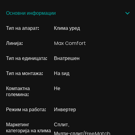
Основни информации
Тип на апарат:
Клима уред
Линија:
Max Comfort
Тип на единицата:
Внатрешен
Тип на монтажа:
На ѕид
Компактна
Не
големина:
Режим на работа:
Инвертер
Маркетинг
Сплит
категорија на клима
Мулти-сплит/FreeMatch