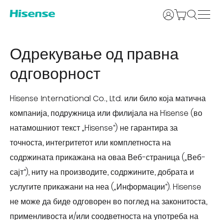
Најави се
Одрекување од правна
одговорност
Hisense International Co., Ltd. или било која матична
компанија, подружница или филијала на Hisense (во
натамошниот текст „Hisense“) не гарантира за
точноста, интегритетот или комплетноста на
содржината прикажана на оваа Веб-страница („Веб-
сајт“), ниту на производите, содржините, добрата и
услугите прикажани на неа („Информации“). Hisense
не може да биде одговорен во поглед на законитоста,
применливоста и/или соодветноста на употреба на