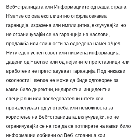
Веб-страницата или Информациите од ваша страна.
Hisense со ова експлицитно отфрла секаква
гаранција, изразена или имплицитна, вклучувајќи, но
не ограничувајќи се на гаранција на наслови,
продажба или сличности за одредена намена/цел.
Ниту еден уснен совет или писмена информација
дадени од Hisense или од нејзините претставници или
вработени не претставуваат гаранција. Под никакви
околности Hisense не може да биде одговорен за
какви било директни, индиректни, инцидентни,
специјални или последователни штети кои
произлегуваат од употреба или неможноста за
користење на Веб-страницата, вклучувајќи, но не
ограничувајќи се на тоа да се потпирате на какви било
информации добиени од Веб-страница кои