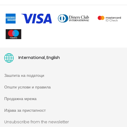
Контакт
Продолжена гаранција
Паневропска гаранија
Кориснички упатства
International, English
Заштита на податоци
Општи услови и правила
Продажна мрежа
Изјава за пристапност
Unsubscribe from the newsletter