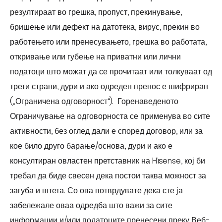
резултираат во грешка, пропуст, прекинување,
бришење или дефект на датотека, вирус, прекин во
работењето или пренесувањето, грешка во работата,
откривање или губење на приватни или лични
податоци што можат да се прочитаат или толкуваат од
трети страни, дури и ако одреден пренос е шифриран
(„Ограничена одговорност“). Горенаведеното
Ограничување на одговорноста се применува во сите
активности, без оглед дали е според договор, или за
кое било друго барање/основа, дури и ако е
консултиран овластен претставник на Hisense, кој би
требал да биде свесен дека постои таква можност за
загуба и штета. Со ова потврдувате дека сте ја
забележале оваа одредба што важи за сите
информации и/или податоците пренесени преку Веб-