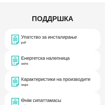
ПОДДРШКА
Упатство за инсталирање
pdf
Енергетска налепница
ashx
Карактеристики на производите
aspx
Өнім сипаттамасы