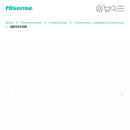
Најави се
Дома
Климатизација
Клима уреди
Клима уред - надворешна единица
KB50XS1EW