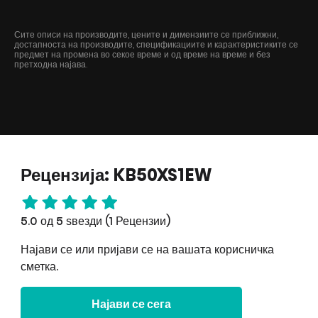
Сите описи на производите, цените и димензиите се приближни,
достапноста на производите, спецификациите и карактеристиките се
предмет на промена во секое време и од време на време и без
претходна најава.
Рецензија: KB50XS1EW
5.0 од 5 ѕвезди (1 Рецензии)
Најави се или пријави се на вашата корисничка
сметка.
Најави се сега