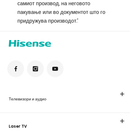
самиот производ, на неговото
пакување или во документот што го
придружува производот."
Телевизори и аудио
Телевизори
Soundbar звучници
Laser TV