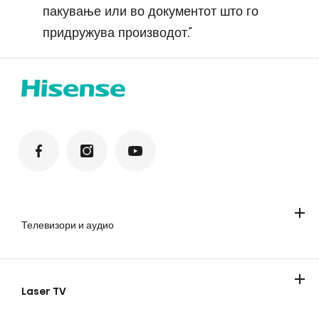
пакување или во документот што го
придружува производот."
Телевизори и аудио
Телевизори
Soundbar звучници
Laser TV