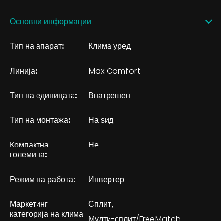
Основни информации
Тип на апарат:
Клима уред
Линија:
Max Comfort
Тип на единицата:
Внатрешен
Тип на монтажа:
На ѕид
Компактна
Не
големина:
Режим на работа:
Инвертер
Маркетинг
Сплит
категорија на клима
Мулти-сплит/FreeMatch