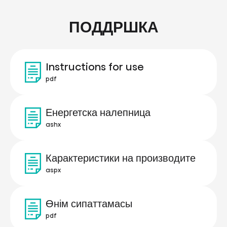
ПОДДРШКА
Instructions for use
pdf
Енергетска налепница
ashx
Карактеристики на производите
aspx
Өнім сипаттамасы
pdf