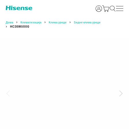
Најави се
Дома
Климатизација
Клима уреди
Ѕидни клима уреди
HC35WU00G