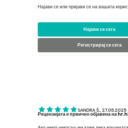
Најави се или пријави се на вашата корис
Најави се сега
Регистрирај се сега
SANDRA Š., 27.05.2025
Рецензијата е првично објавена на hr
Ако некој некогаш ми каже дека машината