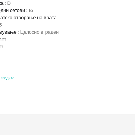
са
: D
рдни сетови
: 16
атско отворање на врата
 3
авување
: Целосно вграден
 mm
mm
изводите