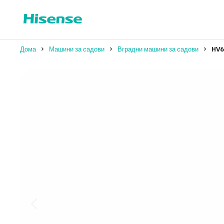
Дома
Машини за садови
Вградни машини за садови
HV