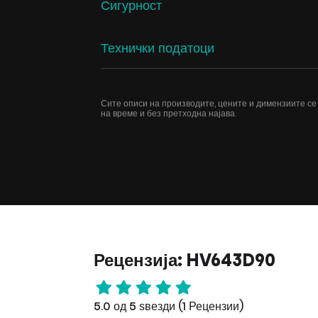
Сигурност
Технички податоци
Сите описи на производите, цените и димензиите се
на време и без претходна најава.
Рецензија: HV643D90
5.0 од 5 ѕвезди (1 Рецензии)