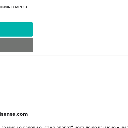
ничка сметка.
.hisense.com
 за миење садови е „само апарат“, нека дојде кај мене - и