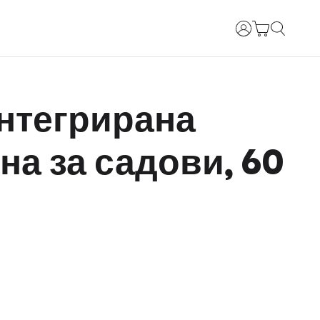
Најави се
Интегрирана
а за садови, 60