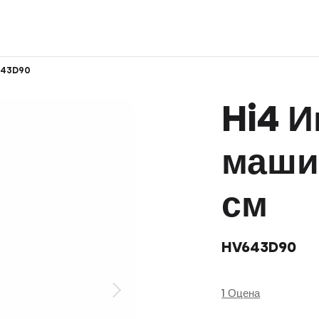
643D90
Hi4 
машин
см
HV643D90
1 Оцена