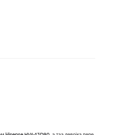
мам Hisense HV643D90, а таа девојка пере