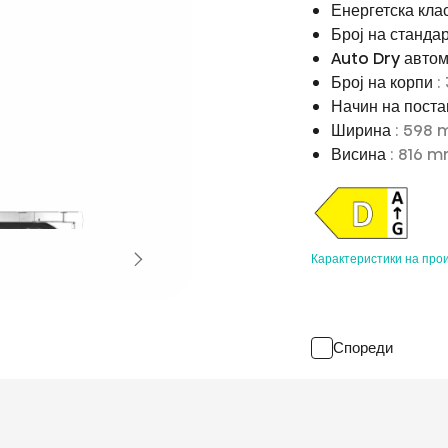
Енергетска кла
Број на станда
Auto Dry автом
Број на корпи
:
Начин на пост
Ширина
: 598
Висина
: 816 
Карактеристики на про
Спореди