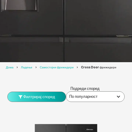
Дома
Ладење
Самостојни фрижидери
Cross Door фрижидери
Подреди според
По популарност
Филтрирај според