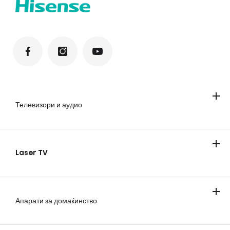
Телевизори и аудио
Телевизори
Soundbar звучници
Laser TV
Laser TV
Апарати за домаќинство
Ладење
Перење и сушење алишта
Готвење и печење
Правосмукалки